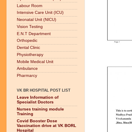
Labour Room
Intensive Care Unit (ICU)
Neonatal Unit (NICU)
Vision Testing
E.N.T Department
Orthopedic
Dental Clinic
Physiotherapy
Mobile Medical Unit
Ambulance
Pharmarcy
VK BR HOSPITAL POST LIST
Leave Information of
Specialist Doctors
Nurses training module
Training
Covid Booster Dose
Vaccination drive at VK BORL
Hospital