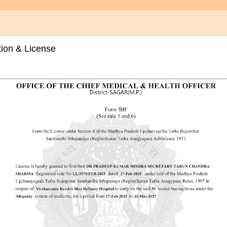
Tha
tion & License