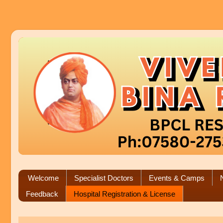
Welcome
Specialist Doctors
Events & Camps
Feedback
Hospital Registration & License