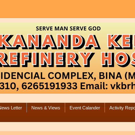
News Letter
News & Views
Event Calander
Activity Repo