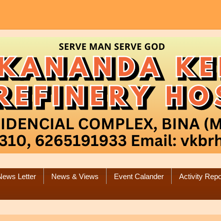
News Letter
News & Views
Event Calander
Activity Repo