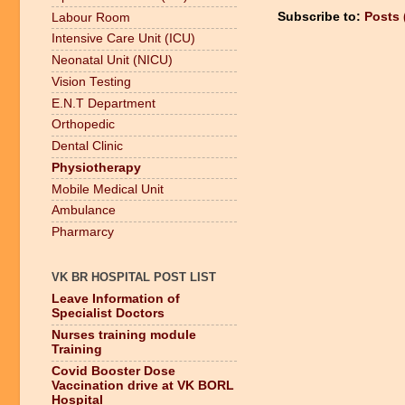
Subscribe to:
Posts 
Labour Room
Intensive Care Unit (ICU)
Neonatal Unit (NICU)
Vision Testing
E.N.T Department
Orthopedic
Dental Clinic
Physiotherapy
Mobile Medical Unit
Ambulance
Pharmarcy
VK BR HOSPITAL POST LIST
Leave Information of
Specialist Doctors
Nurses training module
Training
Covid Booster Dose
Vaccination drive at VK BORL
Hospital