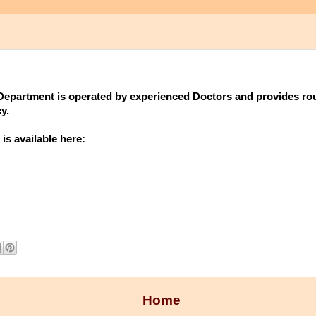
Tha
epartment is operated by experienced Doctors and provides rou
y.
is available here:
Home