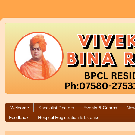
Welcome
Specialist Doctors
Events & Camps
New
Feedback
Hospital Registration & License