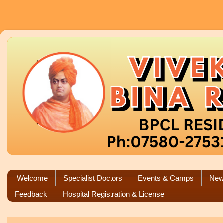
Welcome
Specialist Doctors
Events & Camps
New
Feedback
Hospital Registration & License