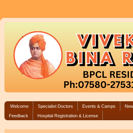
Welcome
Specialist Doctors
Events & Camps
New
Feedback
Hospital Registration & License