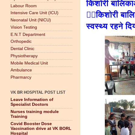
किशोरी बालिकाओ
Labour Room
👉🏻किशोरी बा
Intensive Care Unit (ICU)
Neonatal Unit (NICU)
स्वस्थ्य रहने दि
Vision Testing
E.N.T Department
Orthopedic
Dental Clinic
Physiotherapy
Mobile Medical Unit
Ambulance
Pharmarcy
VK BR HOSPITAL POST LIST
Leave Information of
Specialist Doctors
Nurses training module
Training
Covid Booster Dose
Vaccination drive at VK BORL
Hospital